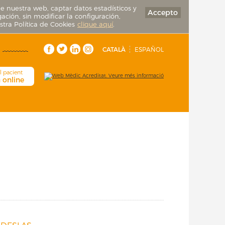
de nuestra web, captar datos estadísticos y
Accepto
ación, sin modificar la configuración,
tra Política de Cookies
clique aquí
.
CATALÀ
ESPAÑOL
l pacient
a online