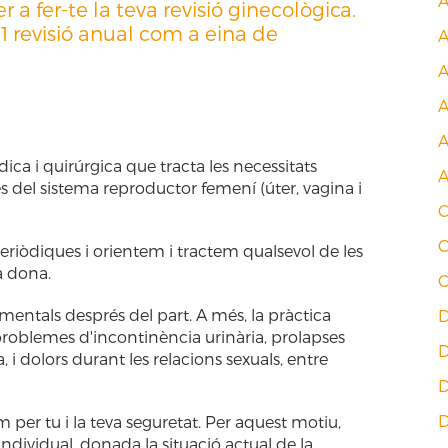
 a fer-te la teva revisió ginecològica.
 revisió anual com a eina de
A
A
A
dica i quirúrgica que tracta les necessitats
A
s del sistema reproductor femení (úter, vagina i
C
C
eriòdiques i orientem i tractem qualsevol de les
a dona.
C
amentals després del part. A més, la pràctica
D
 problemes d'incontinència urinària, prolapses
 i dolors durant les relacions sexuals, entre
D
D
per tu i la teva seguretat. Per aquest motiu,
ndividual, donada la situació actual de la