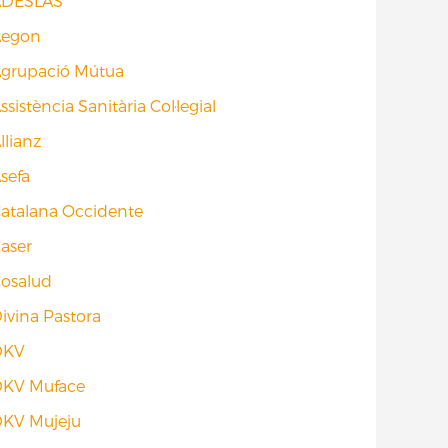
ADESLAS
Aegon
grupació Mútua
ssistència Sanitària Col·legial
llianz
sefa
atalana Occidente
aser
osalud
ivina Pastora
DKV
KV Muface
KV Mujeju