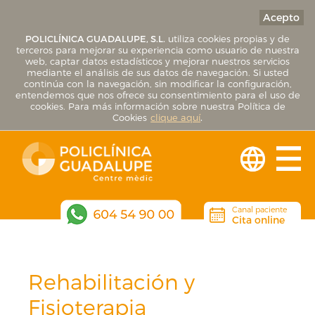
Acepto
POLICLÍNICA GUADALUPE, S.L.
utiliza cookies propias y de
terceros para mejorar su experiencia como usuario de nuestra
web, captar datos estadísticos y mejorar nuestros servicios
mediante el análisis de sus datos de navegación. Si usted
continúa con la navegación, sin modificar la configuración,
entendemos que nos ofrece su consentimiento para el uso de
cookies. Para más información sobre nuestra Política de
Cookies
clique aquí
.
Canal paciente
Cita online
Rehabilitación y
Fisioterapia