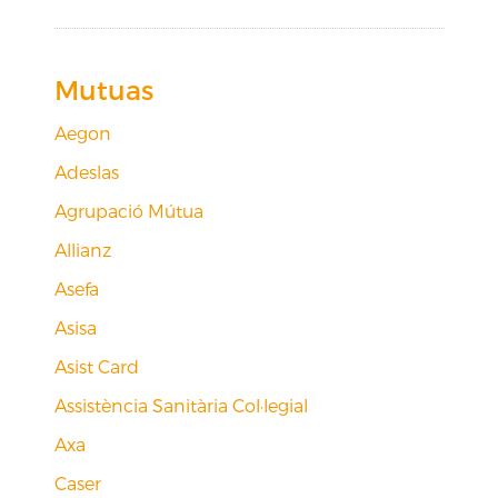
Mutuas
Aegon
Adeslas
Agrupació Mútua
Allianz
Asefa
Asisa
Asist Card
Assistència Sanitària Col·legial
Axa
Caser