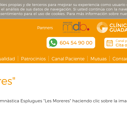
okies propias y de terceros para mejorar su experiencia como usuario 
el análisis de sus datos de navegación. Si usted continúa con la nave
entimiento para el uso de cookies. Para más información sobre nues
Partners
Canal p
Cita 
ualidad
Patrocinios
Canal Paciente
Mutuas
Conta
es"
imnàstica Esplugues "Les Moreres" haciendo clic sobre la im