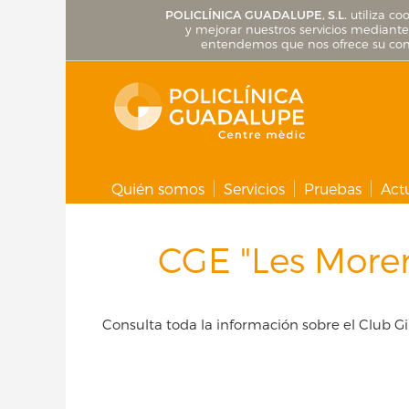
POLICLÍNICA GUADALUPE, S.L.
utiliza co
y mejorar nuestros servicios mediante 
entendemos que nos ofrece su cons
Quién somos
Servicios
Pruebas
Act
CGE "Les Morer
Consulta toda la información sobre el Club G