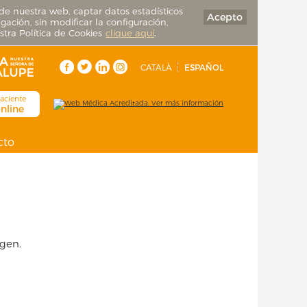
de nuestra web, captar datos estadísticos
Acepto
gación, sin modificar la configuración,
tra Política de Cookies
clique aquí
.
CATALÀ
ESPAÑOL
aciente
online
cto
agen.